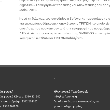
συμμετείχε για έκτη συνεχή χρονιά ως χορηγός στην 22η Τακτ
Δημοτικών Επιχειρήσεων Ύδρευσης και Αποχέτευσης που πραγ
Μαίου 2010.
Κατά τη διάρκεια του συνεδρίου η Softworks παρουσίασε τ
για επιχειρήσεις ύδρευσης - αποχέτευσης
ΤΡΙΤΩΝ
το οποίο είν
απατήσεις που προκύπτουν από την εφαρμογή του προγράμμ
Δ.Ε.Υ.Α. είχαν την ευκαιρία στο stand της
Softworks
να γνωρίσ
λογισμικού
e-Triton
και
TRITONmobile/GPS
.
.
ηλεφωνική
Ηλεκτρονικό Ταχυδρομείο
ηλεφωνικό Κέντρο: 2310 801200
info@softworks.gr
ηλ. υποστήριξης: 2312 208100
Για όλα τα θέματα επικοινωνίας και
x: 2310 801209
γενικές πληροφορίες.