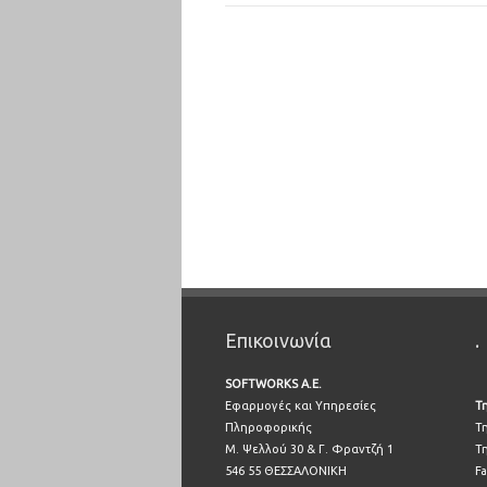
Επικοινωνία
.
SOFTWORKS A.E.
Εφαρμογές και Υπηρεσίες
Τ
Πληροφορικής
Τ
Μ. Ψελλού 30 & Γ. Φραντζή 1
Τ
546 55 ΘΕΣΣΑΛΟΝΙΚΗ
Fa