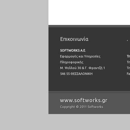
Επικοινωνία
.
SOFTWORKS A.E.
Εφαρμογές και Υπηρεσίες
Τ
Πληροφορικής
Τ
Μ. Ψελλού 30 & Γ. Φραντζή 1
Τ
546 55 ΘΕΣΣΑΛΟΝΙΚΗ
Fa
www.softworks.gr
Copyright © 2011 Softworks