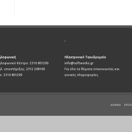
.
ηλεφωνική
Ηλεκτρονικό Ταχυδρομείο
ηλεφωνικό Κέντρο: 2310 801200
info@softworks.gr
ηλ. υποστήριξης: 2312 208100
Για όλα τα θέματα επικοινωνίας και
x: 2310 801209
γενικές πληροφορίες.
ΑΡΧΙΚΉ
ΠΡΟΪ