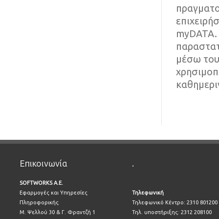
πραγματο
επιχειρή
myDATA. 
παραστατ
μέσω του
χρησιμοπ
καθημερι
Επικοινωνία
.
SOFTWORKS A.E.
Εφαρμογές και Υπηρεσίες
Τηλεφωνική
Πληροφορικής
Τηλεφωνικό Κέντρο: 2310 801200
Μ. Ψελλού 30 & Γ. Φραντζή 1
Τηλ. υποστήριξης: 2312 208100