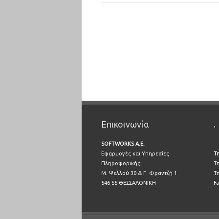
Επικοινωνία
.
SOFTWORKS A.E.
Εφαρμογές και Υπηρεσίες
Τ
Πληροφορικής
Τ
Μ. Ψελλού 30 & Γ. Φραντζή 1
Τ
546 55 ΘΕΣΣΑΛΟΝΙΚΗ
Fa