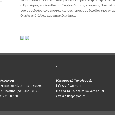
24 Μαρτίου 2015, στο Συνεδριακό Κέντρο
U Hajku
. Την εταιρ
ο Πρόεδρος και Διευθύνων Σύμβουλος της εταιρείας Πασχάλης
του συνεδρίου είχε επαφές και συζητήσεις με διευθυντικά στελ
Oracle από άλλες ευρωπαικές χώρες.
.
ηλεφωνική
Ηλεκτρονικό Ταχυδρομείο
ηλεφωνικό Κέντρο: 2310 801200
info@softworks.gr
ηλ. υποστήριξης: 2312 208100
Για όλα τα θέματα επικοινωνίας και
x: 2310 801209
γενικές πληροφορίες.